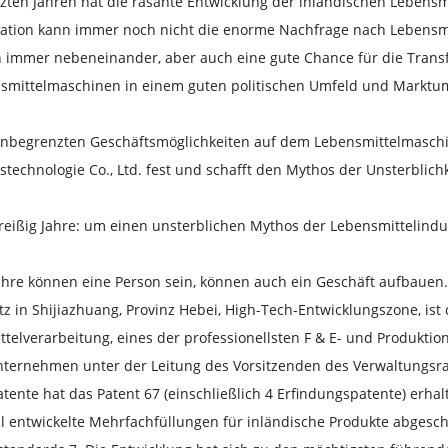
tzten Jahren hat die rasante Entwicklung der inländischen Leben
uation kann immer noch nicht die enorme Nachfrage nach Lebensmi
en immer nebeneinander, aber auch eine gute Chance für die Tran
nsmittelmaschinen in einem guten politischen Umfeld und Marktum
unbegrenzten Geschäftsmöglichkeiten auf dem Lebensmittelmaschin
stechnologie Co., Ltd. fest und schafft den Mythos der Unsterblichk
dreißig Jahre: um einen unsterblichen Mythos der Lebensmittelindus
Jahre können eine Person sein, können auch ein Geschäft aufbaue
itz in Shijiazhuang, Provinz Hebei, High-Tech-Entwicklungszone, ist
telverarbeitung, eines der professionellsten F & E- und Produkti
nternehmen unter der Leitung des Vorsitzenden des Verwaltungsra
atente hat das Patent 67 (einschließlich 4 Erfindungspatente) erha
ll entwickelte Mehrfachfüllungen für inländische Produkte abgesc