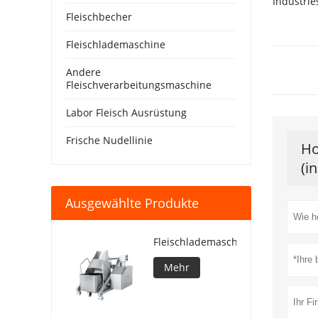
Industrie
Fleischbecher
Fleischlademaschine
Andere
Fleischverarbeitungsmaschine
Labor Fleisch Ausrüstung
Frische Nudellinie
Ho
(i
Ausgewählte Produkte
Fleischlademaschine
Mehr