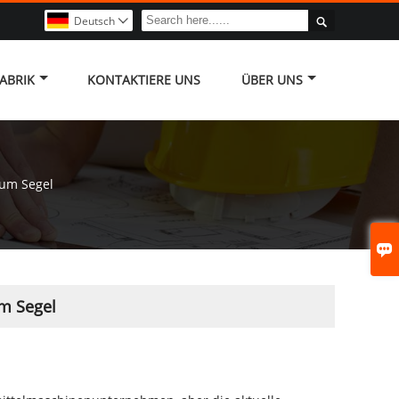

Deutsch

ABRIK
KONTAKTIERE UNS
ÜBER UNS
aum Segel

um Segel