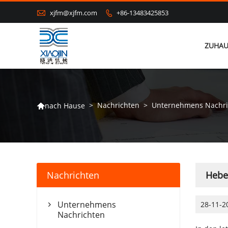

xjfm@xjfm.com
+86-13483425853

ZUHAU
>
Nachrichten
>
Unternehmens Nachri
nach Hause

Nachrichten
Hebei
Unternehmens
28-11-2

Nachrichten