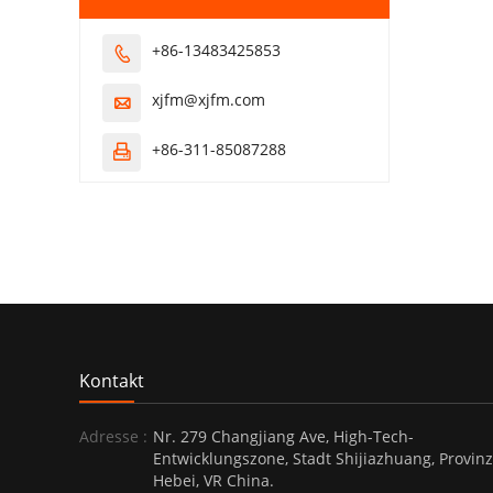
+86-13483425853

xjfm@xjfm.com

+86-311-85087288

Kontakt
Adresse :
Nr. 279 Changjiang Ave, High-Tech-
Entwicklungszone, Stadt Shijiazhuang, Provinz
Hebei, VR China.