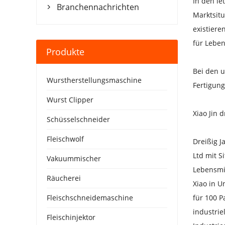
In den le
Branchennachrichten

Marktsit
existier
für Lebe
Produkte
Bei den 
Wurstherstellungsmaschine
Fertigung
Wurst Clipper
Xiao Jin 
Schüsselschneider
Fleischwolf
Dreißig 
Ltd mit S
Vakuummischer
Lebensmit
Räucherei
Xiao in U
Fleischschneidemaschine
für 100 P
industrie
Fleischinjektor