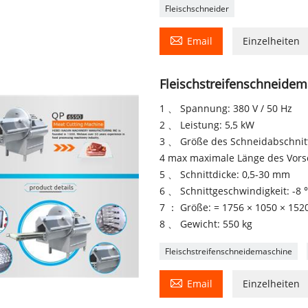
Fleischschneider

Email
Einzelheiten
Fleischstreifenschneide
1 、 Spannung: 380 V / 50 Hz
2 、 Leistung: 5,5 kW
3 、 Größe des Schneidabschnit
4 max maximale Länge des Vor
5 、 Schnittdicke: 0,5-30 mm
6 、 Schnittgeschwindigkeit: -8
7 ： Größe: = 1756 × 1050 × 1
8 、 Gewicht: 550 kg
Fleischstreifenschneidemaschine

Email
Einzelheiten