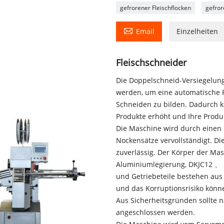
gefrorener Fleischflocken
gefror

Email
Einzelheiten
Fleischschneider
Die Doppelschneid-Versiegelun
werden, um eine automatische Pr
Schneiden zu bilden. Dadurch ka
Produkte erhöht und Ihre Prod
Die Maschine wird durch einen
Nockensätze vervollständigt. Di
zuverlässig. Der Körper der Ma
Aluminiumlegierung, DKJC12 、 D
und Getriebeteile bestehen aus
und das Korruptionsrisiko könne
Aus Sicherheitsgründen sollte
angeschlossen werden.