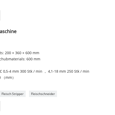
maschine
ts: 200 × 360 × 600 mm
schubmaterials: 600 mm
 ℃ 0,5-4 mm 300 Stk / min ， 4,1-18 mm 250 Stk / min
520 （mm）
Fleisch Stripper
Fleischschneider