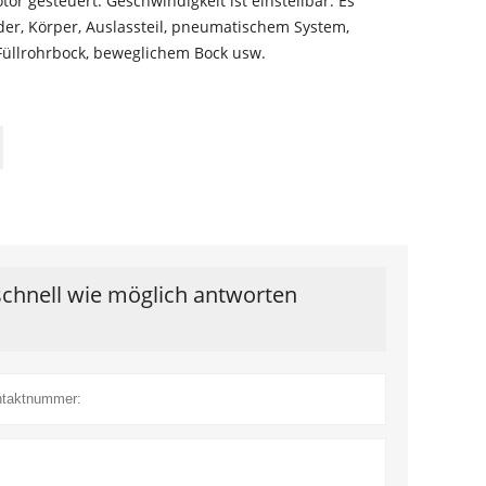
r gesteuert. Geschwindigkeit ist einstellbar. Es
der, Körper, Auslassteil, pneumatischem System,
Füllrohrbock, beweglichem Bock usw.
schnell wie möglich antworten