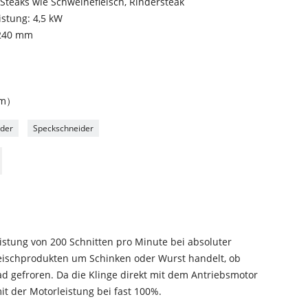
Steaks wie Schweinefleisch, Rindersteak
istung: 4,5 kW
 240 mm
（mm）
ider
Speckschneider
eistung von 200 Schnitten pro Minute bei absoluter
 Fleischprodukten um Schinken oder Wurst handelt, ob
rad gefroren. Da die Klinge direkt mit dem Antriebsmotor
 mit der Motorleistung bei fast 100%.