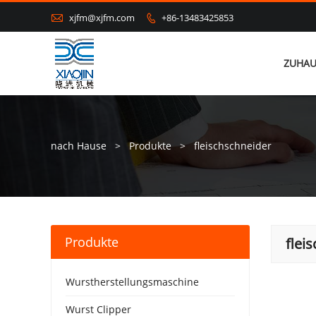

xjfm@xjfm.com
+86-13483425853

ZUHAU
nach Hause
>
Produkte
>
fleischschneider
Produkte
flei
Wurstherstellungsmaschine
Wurst Clipper