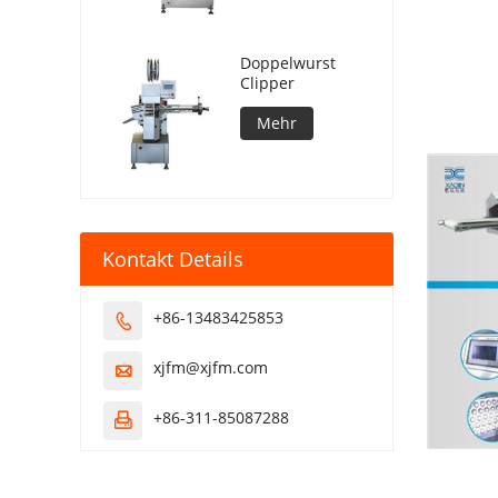
Doppelwurst
Clipper
Mehr
Kontakt Details
+86-13483425853

xjfm@xjfm.com

+86-311-85087288
