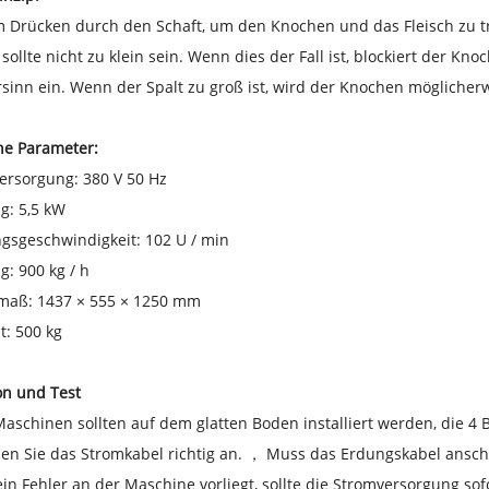
Drücken durch den Schaft, um den Knochen und das Fleisch zu tre
 sollte nicht zu klein sein. Wenn dies der Fall ist, blockiert der Kno
sinn ein. Wenn der Spalt zu groß ist, wird der Knochen möglicherw
he Parameter:
ersorgung: 380 V 50 Hz
ng: 5,5 kW
gsgeschwindigkeit: 102 U / min
g: 900 kg / h
maß: 1437 × 555 × 1250 mm
t: 500 kg
ion und Test
Maschinen sollten auf dem glatten Boden installiert werden, die 4
ßen Sie das Stromkabel richtig an. ， Muss das Erdungskabel ansc
in Fehler an der Maschine vorliegt, sollte die Stromversorgung so