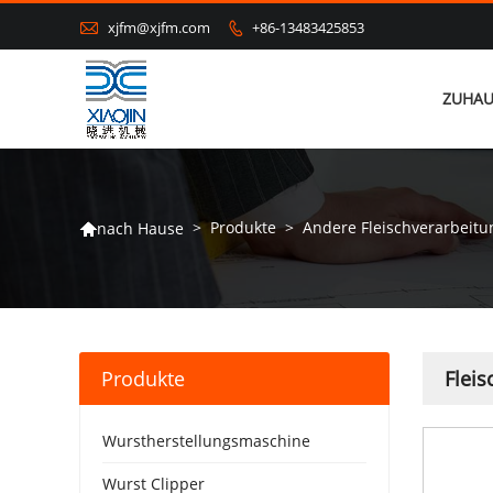

xjfm@xjfm.com
+86-13483425853

ZUHAU
>
Produkte
>
Andere Fleischverarbeit
nach Hause

Produkte
Flei
Wurstherstellungsmaschine
Wurst Clipper