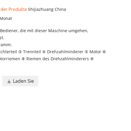
 der Produkte
Shijiazhuang China
 Monat
ie Bediener, die mit dieser Maschine umgehen,
zt.
gramm:
richterteil ③ Trennteil ④ Drehzahlminderer ⑤ Motor ⑥
torriemen ⑧ Riemen des Drehzahlminderers ⑨
n
Laden Sie
