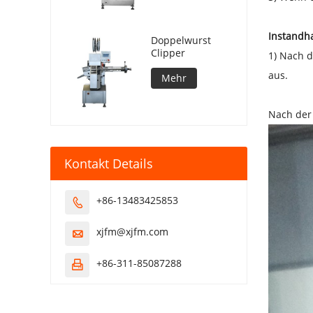
Instandh
Doppelwurst
Clipper
1) Nach d
aus.
Mehr
Nach der 
Kontakt Details
+86-13483425853

xjfm@xjfm.com

+86-311-85087288
