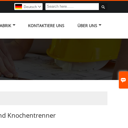

Deutsch

ABRIK
KONTAKTIERE UNS
ÜBER UNS

und Knochentrenner