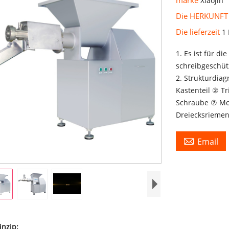
Xiaojin
Die HERKUNFT
Die lieferzeit
1
1. Es ist für d
schreibgeschüt
2. Strukturdia
Kastenteil ② T
Schraube ⑦ Mo
Dreiecksrieme

Email
inzip: