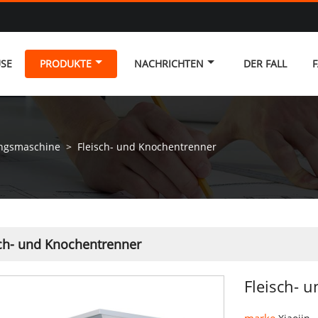
SE
PRODUKTE
NACHRICHTEN
DER FALL
F
ungsmaschine
>
Fleisch- und Knochentrenner
sch- und Knochentrenner
Fleisch- 
marke