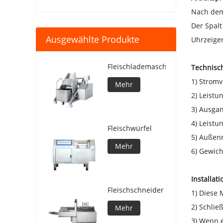
Nach dem 
Der Spalt
Ausgewählte Produkte
Uhrzeiger
Fleischlademaschine
Technisc
1) Stromv
Mehr
2) Leistu
3) Ausgan
4) Leistun
Fleischwürfel
5) Außen
Mehr
6) Gewich
Installat
Fleischschneider
1) Diese 
2) Schlie
Mehr
3) Wenn e