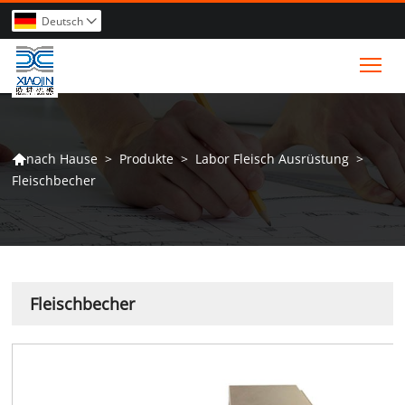
Deutsch

Tog
>
Produkte
>
Labor Fleisch Ausrüstung
>
nach Hause

Fleischbecher
Fleischbecher