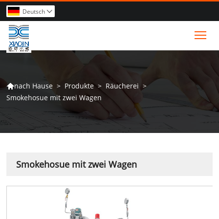
Deutsch

Tog
>
Produkte
>
Räucherei
>
nach Hause

Smokehosue mit zwei Wagen
Smokehosue mit zwei Wagen