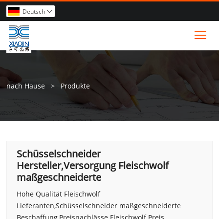
Deutsch

Tog
nach Hause
>
Produkte
Schüsselschneider
Hersteller,Versorgung Fleischwolf
maßgeschneiderte
Hohe Qualität Fleischwolf
Lieferanten,Schüsselschneider maßgeschneiderte
Beschaffung,Preisnachlässe Fleischwolf Preis