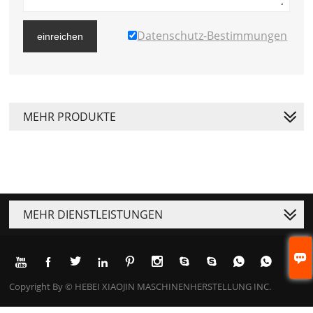
Datenschutz-Bestimmungen
einreichen
MEHR PRODUKTE
MEHR DIENSTLEISTUNGEN











Copyright By © HEBEI XIAOJIN MASCHINENHERSTELLUNG INC.