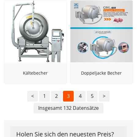
Kältebecher
Doppeljacke Becher
<
1
2
3
4
5
>
Insgesamt 132 Datensätze
Holen Sie sich den neuesten Preis?