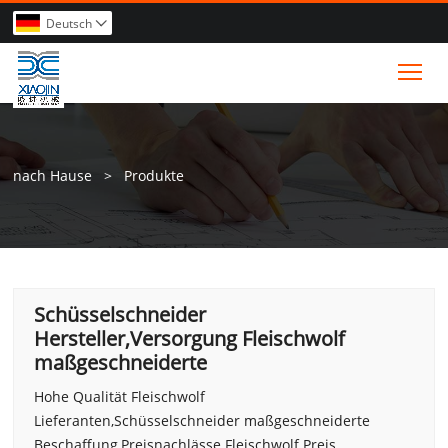
Deutsch

Tog
nach Hause
>
Produkte
Schüsselschneider
Hersteller,Versorgung Fleischwolf
maßgeschneiderte
Hohe Qualität Fleischwolf
Lieferanten,Schüsselschneider maßgeschneiderte
Beschaffung,Preisnachlässe Fleischwolf Preis